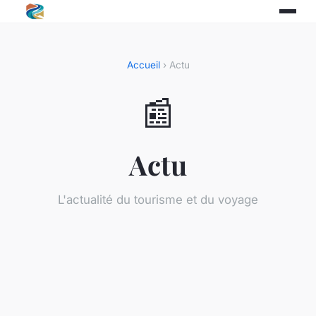
Accueil
› Actu
📰
Actu
L'actualité du tourisme et du voyage