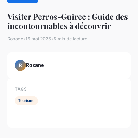
Visiter Perros-Guirec : Guide des
incontournables à découvrir
Roxane
•
16 mai 2025
•
5 min de lecture
Roxane
R
TAGS
Tourisme